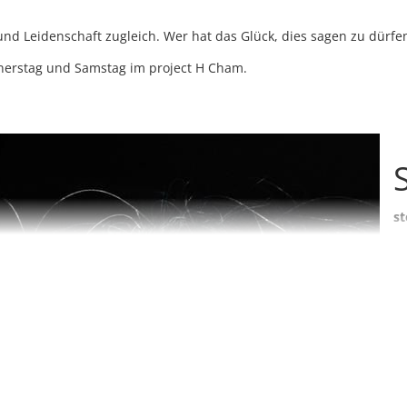
und Leidenschaft zugleich. Wer hat das Glück, dies sagen zu dürfe
nerstag und Samstag im project H Cham.
st
Sa
Sp
Di
Ha
Ta
Sp
We