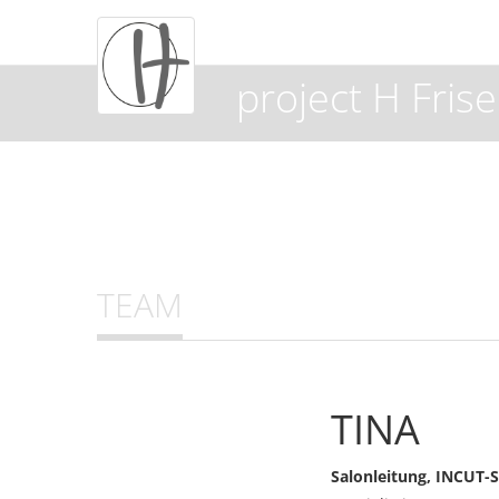
project H Fris
TEAM
TINA
Salonleitung, INCUT-S