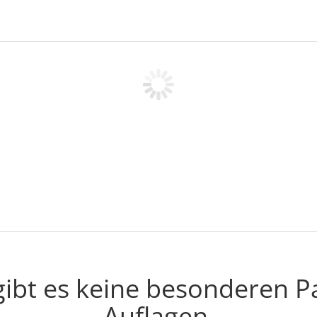
au
es
Ic
Di
Mi
Sa
C
 gibt es keine besonderen 
Auflagen.