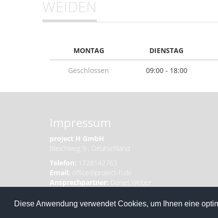
WEIDEN
MONTAG
DIENSTAG
Geschlossen
09:00 - 18:00
Impressum
project H GmbH
Bleichweg 9 , Deutschland
Telefon:
1728142763
Email:
office@project-h.de
Ansprechpartner:
Daniel Weber
VAT-ID
DE187172542
Registrierungsdetails:
HRB11151
Diese Anwendung verwendet Cookies, um Ihnen eine optim